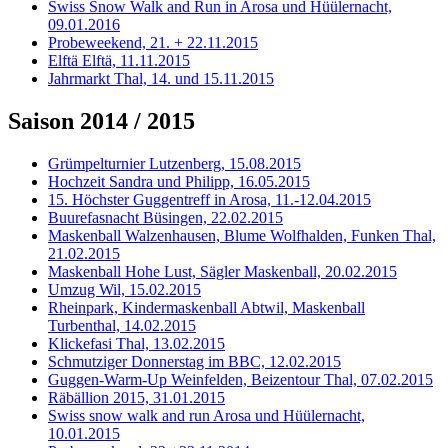
Swiss Snow Walk and Run in Arosa und Hüülernacht,
09.01.2016
Probeweekend, 21. + 22.11.2015
Elftä Elftä, 11.11.2015
Jahrmarkt Thal, 14. und 15.11.2015
Saison 2014 / 2015
Grümpelturnier Lutzenberg, 15.08.2015
Hochzeit Sandra und Philipp, 16.05.2015
15. Höchster Guggentreff in Arosa, 11.-12.04.2015
Buurefasnacht Büsingen, 22.02.2015
Maskenball Walzenhausen, Blume Wolfhalden, Funken Thal,
21.02.2015
Maskenball Hohe Lust, Sägler Maskenball, 20.02.2015
Umzug Wil, 15.02.2015
Rheinpark, Kindermaskenball Abtwil, Maskenball
Turbenthal, 14.02.2015
Klickefasi Thal, 13.02.2015
Schmutziger Donnerstag im BBC, 12.02.2015
Guggen-Warm-Up Weinfelden, Beizentour Thal, 07.02.2015
Räbällion 2015, 31.01.2015
Swiss snow walk and run Arosa und Hüülernacht,
10.01.2015