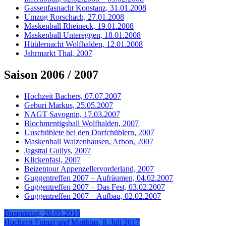
Gassenfasnacht Konstanz, 31.01.2008
Umzug Rorschach, 27.01.2008
Maskenball Rheineck, 19.01.2008
Maskenball Untereggen, 18.01.2008
Hüülernacht Wolfhalden, 12.01.2008
Jahrmarkt Thal, 2007
Saison 2006 / 2007
Hochzeit Bachers, 07.07.2007
Geburi Markus, 25.05.2007
NAGT Savognin, 17.03.2007
Blochmentigsball Wolfhalden, 2007
Uuschüblete bei den Dorfchüblern, 2007
Maskenball Walzenhausen, Arbon, 2007
Jagsttal Gullys, 2007
Klickenfasi, 2007
Beizentour Appenzellervorderland, 2007
Guggentreffen 2007 – Aufräumen, 04.02.2007
Guggentreffen 2007 – Das Fest, 03.02.2007
Guggentreffen 2007 – Aufbau, 02.02.2007
Busputztag, 28.05.2016
Hochzeit Fränzi und Matthias, 8. Juli 2017