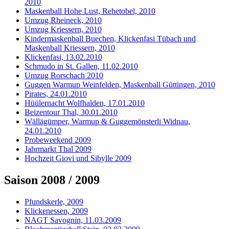
2010
Maskenball Hohe Lust, Rehetobel, 2010
Umzug Rheineck, 2010
Umzug Kriessern, 2010
Kindermaskenball Buechen, Klickenfasi Tübach und
Maskenball Kriessern, 2010
Klickenfasi, 13.02.2010
Schmudo in St. Gallen, 11.02.2010
Umzug Rorschach 2010
Guggen Warmup Weinfelden, Maskenball Güttingen, 2010
Pirates, 24.01.2010
Hüülernacht Wolfhalden, 17.01.2010
Beizentour Thal, 30.01.2010
Wällägümper, Warmup & Guggemönsterli Widnau,
24.01.2010
Probeweekend 2009
Jahrmarkt Thal 2009
Hochzeit Giovi und Sibylle 2009
Saison 2008 / 2009
Pfundskerle, 2009
Klickenessen, 2009
NAGT Savognin, 11.03.2009