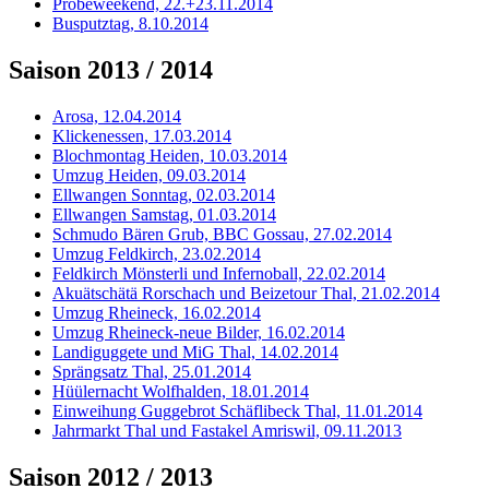
Probeweekend, 22.+23.11.2014
Busputztag, 8.10.2014
Saison 2013 / 2014
Arosa, 12.04.2014
Klickenessen, 17.03.2014
Blochmontag Heiden, 10.03.2014
Umzug Heiden, 09.03.2014
Ellwangen Sonntag, 02.03.2014
Ellwangen Samstag, 01.03.2014
Schmudo Bären Grub, BBC Gossau, 27.02.2014
Umzug Feldkirch, 23.02.2014
Feldkirch Mönsterli und Infernoball, 22.02.2014
Akuätschätä Rorschach und Beizetour Thal, 21.02.2014
Umzug Rheineck, 16.02.2014
Umzug Rheineck-neue Bilder, 16.02.2014
Landiguggete und MiG Thal, 14.02.2014
Sprängsatz Thal, 25.01.2014
Hüülernacht Wolfhalden, 18.01.2014
Einweihung Guggebrot Schäflibeck Thal, 11.01.2014
Jahrmarkt Thal und Fastakel Amriswil, 09.11.2013
Saison 2012 / 2013