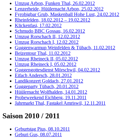
Umzug Arbon, Funken Thal, 26.02.2012
Lenzerheide, Hüülernacht Arbon, 25.02.2012
Fyrobigbar Grub, Maskenball Hohe Lust, 24.02.2012
Rheinfelden, 18.02.2012 – 19.02.2012
Klickenfasi, 17.02.2012
Schmudo BBC Gossau, 16.02.2012
Umzug Rorschach II, 12.02.2012
Umzug Rorschach I, 12.02.2012
Guggenwarmup Weinfelden & Tübach, 11.02.2012
Beizentour Thal, 11.02.2012
Umzug Rheineck II, 05.02.2012
Umzug Rheineck I, 05.02.2012
Guggengottesdienst Mörschwil, 04.02.2012
Eifach Andersch, 28.01.2012
Landikonzert Goldach, 27.01.2012
Guggeparty Tübach, 20.01.2012
Hüülernacht Wolfhalden, 14.01.2012
Probeweekend Eichberg, 19.11.2011
Jahrmarkt Thal, Fastakel Amriswil, 12.11.2011
Saison 2010 / 2011
Geburtstag Pius, 08.10.2011
Geburi Gus, 08.07.2011