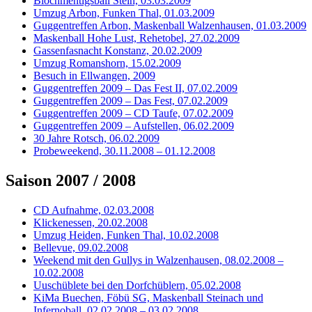
Blochmentigsball Stein, 03.03.2009
Umzug Arbon, Funken Thal, 01.03.2009
Guggentreffen Arbon, Maskenball Walzenhausen, 01.03.2009
Maskenball Hohe Lust, Rehetobel, 27.02.2009
Gassenfasnacht Konstanz, 20.02.2009
Umzug Romanshorn, 15.02.2009
Besuch in Ellwangen, 2009
Guggentreffen 2009 – Das Fest II, 07.02.2009
Guggentreffen 2009 – Das Fest, 07.02.2009
Guggentreffen 2009 – CD Taufe, 07.02.2009
Guggentreffen 2009 – Aufstellen, 06.02.2009
30 Jahre Rotsch, 06.02.2009
Probeweekend, 30.11.2008 – 01.12.2008
Saison 2007 / 2008
CD Aufnahme, 02.03.2008
Klickenessen, 20.02.2008
Umzug Heiden, Funken Thal, 10.02.2008
Bellevue, 09.02.2008
Weekend mit den Gullys in Walzenhausen, 08.02.2008 –
10.02.2008
Uuschüblete bei den Dorfchüblern, 05.02.2008
KiMa Buechen, Föbü SG, Maskenball Steinach und
Infernoball, 02.02.2008 – 03.02.2008