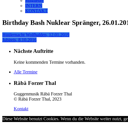
Mitglieder
INTERN
KONTAKT
Birthday Bash Nuklear Spränger, 26.01.20
Hüülernacht Wolfhalden, 12.01.2019
Jubireis, 8.10.2016
Nächste Auftritte
Keine kommenden Termine vorhanden.
Alle Termine
Räbä Forzer Thal
Guggenmusik Räbä Forzer Thal
© Räbä Forzer Thal, 2023
Kontakt
Diese Website benutzt Cookies. Wenn du die Website weiter nutzt, g